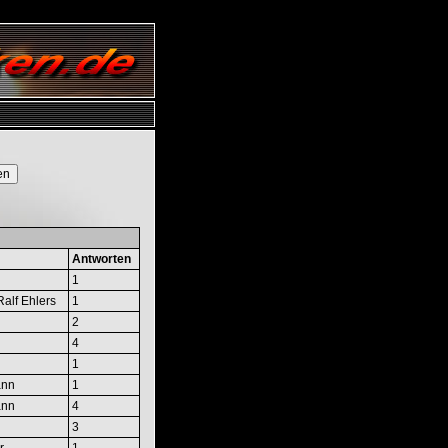
Antworten
1
Ralf Ehlers
1
2
4
1
ann
1
ann
4
3
r
1