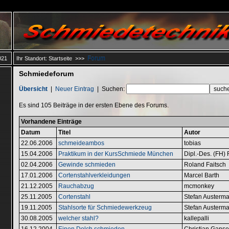
Forum
021
Ihr Standort:
Startseite
>>>
Schmiedeforum
Übersicht
|
Neuer Eintrag
|
Suchen:
Es sind 105 Beiträge in der ersten Ebene des Forums.
Vorhandene Einträge
Datum
Titel
Autor
22.06.2006
schmeideambos
tobias
15.04.2006
Praktikum in der KursSchmiede München
Dipl.-Des. (FH) 
02.04.2006
Gewinde schmieden
Roland Faitsch
17.01.2006
Cortenstahlverkleidungen
Marcel Barth
21.12.2005
Rauchabzug
mcmonkey
25.11.2005
Cortenstahl
Stefan Austerm
19.11.2005
Stahlsorte für Schmiedewerkzeug
Stefan Austerm
30.08.2005
welcher stahl?
kallepalli
16.12.2004
Einen Dolch schmieden
Christian Ganse