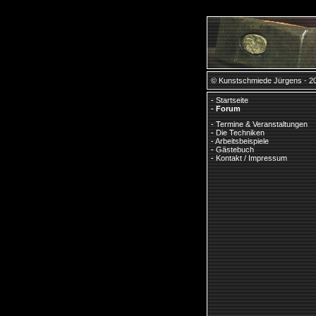
© Kunstschmiede Jürgens - 2
-
Startseite
-
Forum
-
Termine & Veranstaltungen
-
Die Techniken
-
Arbeitsbeispiele
-
Gästebuch
-
Kontakt / Impressum