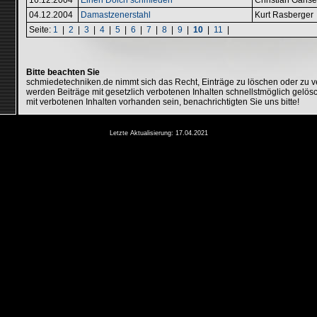
04.12.2004
Damastzenerstahl
Kurt Rasberger
Seite:
1
|
2
|
3
|
4
|
5
|
6
|
7
|
8
|
9
|
10
|
11
|
Bitte beachten Sie
schmiedetechniken.de nimmt sich das Recht, Einträge zu löschen oder zu 
werden Beiträge mit gesetzlich verbotenen Inhalten schnellstmöglich gelösc
mit verbotenen Inhalten vorhanden sein, benachrichtigten Sie uns bitte!
Letzte Aktualisierung: 17.04.2021