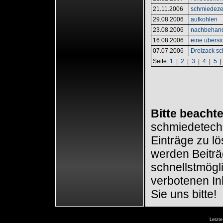
21.11.2006
schmiedeze
29.08.2006
aufkohlen
23.08.2006
nachbehan
16.08.2006
eine ubersi
07.07.2006
Dreizack s
Seite:
1
|
2
|
3
|
4
|
5
Bitte beachte
schmiedetechn
Einträge zu l
werden Beiträ
schnellstmögli
verbotenen In
Sie uns bitte!
Letzte