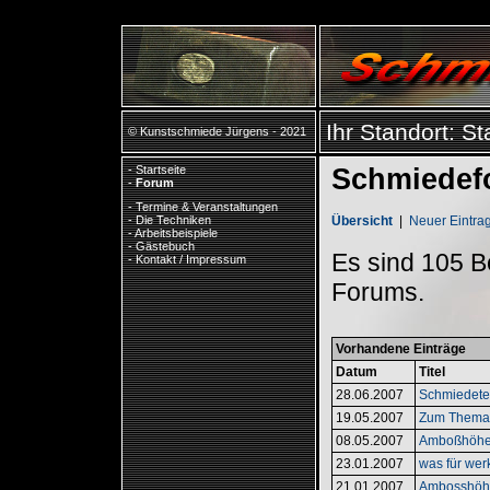
Ihr Standort:
St
© Kunstschmiede Jürgens - 2021
-
Startseite
Schmiedef
-
Forum
-
Termine & Veranstaltungen
Übersicht
|
Neuer Eintra
-
Die Techniken
-
Arbeitsbeispiele
-
Gästebuch
Es sind 105 B
-
Kontakt / Impressum
Forums.
Vorhandene Einträge
Datum
Titel
28.06.2007
Schmiedetec
19.05.2007
Zum Thema
08.05.2007
Amboßhöhe i
23.01.2007
was für we
21.01.2007
Ambosshöh