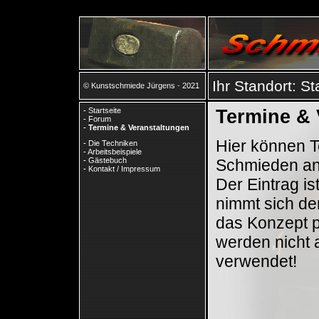
Ihr Standort:
St
© Kunstschmiede Jürgens - 2021
-
Startseite
Termine & 
-
Forum
-
Termine & Veranstaltungen
Hier können 
-
Die Techniken
-
Arbeitsbeispiele
Schmieden an
-
Gästebuch
-
Kontakt / Impressum
Der Eintrag i
nimmt sich de
das Konzept p
werden nicht a
verwendet!