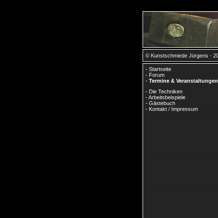
© Kunstschmiede Jürgens - 2
-
Startseite
-
Forum
-
Termine & Veranstaltungen
-
Die Techniken
-
Arbeitsbeispiele
-
Gästebuch
-
Kontakt / Impressum