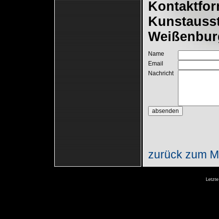
Kontaktfor
Kunstausst
Weißenbur
Name
Email
Nachricht
zurück zum Ma
Letzte