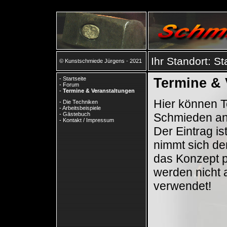
Ihr Standort:
St
© Kunstschmiede Jürgens - 2021
-
Startseite
Termine & 
-
Forum
-
Termine & Veranstaltungen
Hier können 
-
Die Techniken
-
Arbeitsbeispiele
Schmieden an
-
Gästebuch
-
Kontakt / Impressum
Der Eintrag i
nimmt sich de
das Konzept p
werden nicht a
verwendet!