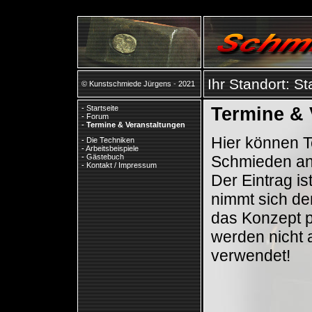
Ihr Standort:
St
© Kunstschmiede Jürgens - 2021
-
Startseite
Termine & 
-
Forum
-
Termine & Veranstaltungen
Hier können 
-
Die Techniken
-
Arbeitsbeispiele
Schmieden an
-
Gästebuch
-
Kontakt / Impressum
Der Eintrag i
nimmt sich de
das Konzept p
werden nicht a
verwendet!