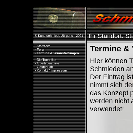
Ihr Standort:
St
© Kunstschmiede Jürgens - 2021
-
Startseite
Termine & 
-
Forum
-
Termine & Veranstaltungen
Hier können 
-
Die Techniken
-
Arbeitsbeispiele
Schmieden an
-
Gästebuch
-
Kontakt / Impressum
Der Eintrag i
nimmt sich de
das Konzept p
werden nicht a
verwendet!