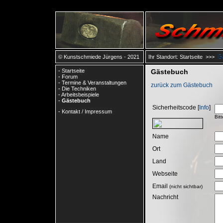
G
© Kunstschmiede Jürgens - 2021
Ihr Standort:
Startseite
>>>
-
Startseite
Gästebuch
-
Forum
-
Termine & Veranstaltungen
zurück zum Gästebuch
-
Die Techniken
-
Arbeitsbeispiele
-
Gästebuch
Sicherheitscode [
Info
]
-
Kontakt / Impressum
Bit
Name
Ort
Land
Webseite
Email
(nicht sichtbar)
Nachricht