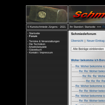
F
© Kunstschmiede Jürgens - 2021
Ihr Standort:
Startseite
>>>
-
Startseite
Schmiedeforum
-
Forum
Übersicht
|
Neuer Eintrag
-
Termine & Veranstaltungen
-
Die Techniken
-
Arbeitsbeispiele
Alle Beiräge einblenden
-
Gästebuch
-
Kontakt / Impressum
Woher bekomme ich Borax
Re: Woher bekomme ich
Re: Re: Woher beko
Re: Re: Re: Wohe
Re: Re: Re: R
Re: Woher bekomme ich
Re: Re: Woher bekom
Re: Woher bekomme ich
Re: Re: Woher bekom