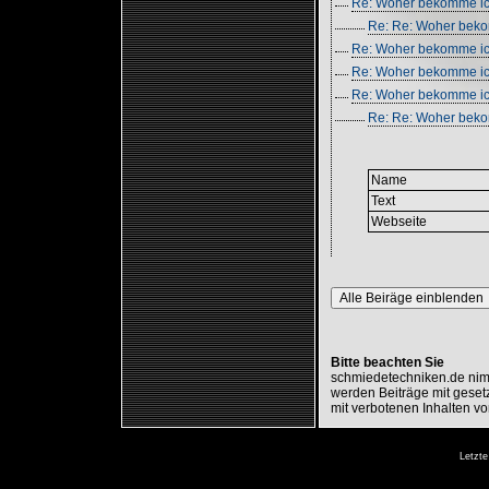
Re: Woher bekomme ich
Re: Re: Woher beko
Re: Woher bekomme ich 
Re: Woher bekomme ich
Re: Woher bekomme ich
Re: Re: Woher bekom
Name
Text
Webseite
Alle Beiräge einblenden
Bitte beachten Sie
schmiedetechniken.de nimm
werden Beiträge mit gesetz
mit verbotenen Inhalten vo
Letzte