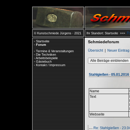
F
© Kunstschmiede Jürgens - 2021
Ihr Standort:
Startseite
>>>
-
Startseite
Schmiedeforum
-
Forum
Übersicht
|
Neuer Eintrag
-
Termine & Veranstaltungen
-
Die Techniken
-
Arbeitsbeispiele
Alle Beiräge einblenden
-
Gästebuch
-
Kontakt / Impressum
Stahlgießen - 05.01.2016
Name
Text
Webseite
Re: Stahlgießen - 23.