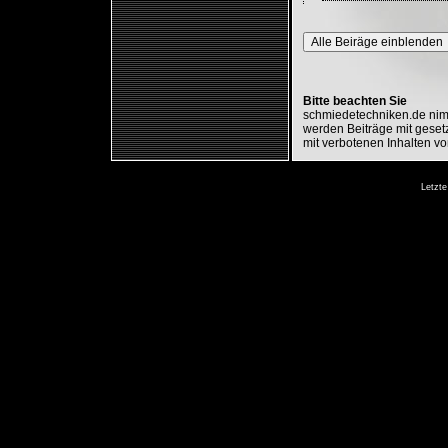
Alle Beiräge einblenden
Bitte beachten Sie
schmiedetechniken.de nimm
werden Beiträge mit gesetz
mit verbotenen Inhalten vo
Letzte