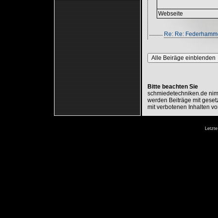
Webseite
Re: Re: Federhammer
Alle Beiräge einblenden
Bitte beachten Sie
schmiedetechniken.de nimm
werden Beiträge mit gesetz
mit verbotenen Inhalten vo
Letzte