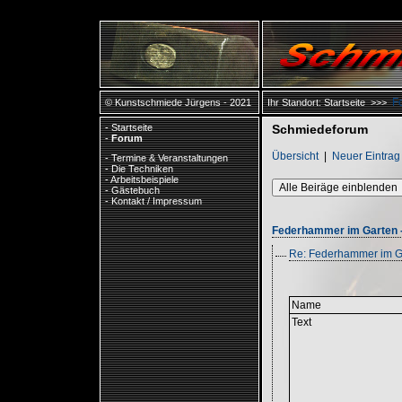
F
© Kunstschmiede Jürgens - 2021
Ihr Standort:
Startseite
>>>
-
Startseite
Schmiedeforum
-
Forum
Übersicht
|
Neuer Eintrag
-
Termine & Veranstaltungen
-
Die Techniken
-
Arbeitsbeispiele
Alle Beiräge einblenden
-
Gästebuch
-
Kontakt / Impressum
Federhammer im Garten -
Re: Federhammer im Ga
Name
Text