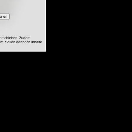
orten
verschieben. Zudem
ht. Sollen dennoch Inhalte