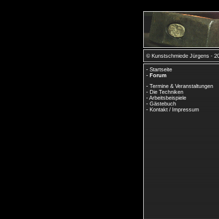
© Kunstschmiede Jürgens - 2
-
Startseite
-
Forum
-
Termine & Veranstaltungen
-
Die Techniken
-
Arbeitsbeispiele
-
Gästebuch
-
Kontakt / Impressum