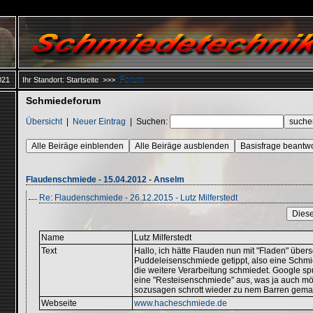
Forum
021
Ihr Standort:
Startseite
>>>
Schmiedeforum
Übersicht
|
Neuer Eintrag
|
Suchen:
Alle Beiräge einblenden
Alle Beiräge ausblenden
Basisfrage beantw
Flaudenschmiede - 15.04.2012 - Anselm
Re: Flaudenschmiede - 26.12.2015 - Lutz Milferstedt
Diese
Name
Lutz Milferstedt
Text
Hallo, ich hätte Flauden nun mit "Fladen" übers
Puddeleisenschmiede getippt, also eine Schmi
die weitere Verarbeitung schmiedet. Google spu
eine "Resteisenschmiede" aus, was ja auch mögl
sozusagen schrott wieder zu nem Barren gemac
Webseite
www.hacheschmiede.de