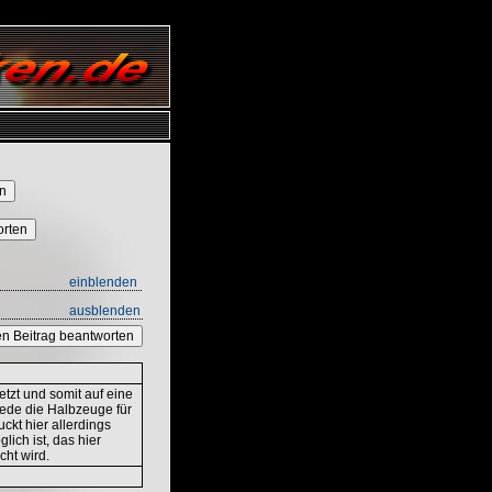
orten
einblenden
ausblenden
n Beitrag beantworten
etzt und somit auf eine
ede die Halbzeuge für
ckt hier allerdings
ich ist, das hier
ht wird.