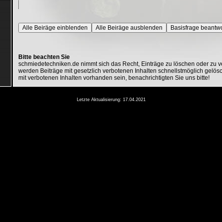
Alle Beiräge einblenden
Alle Beiräge ausblenden
Basisfrage beantw
Bitte beachten Sie
schmiedetechniken.de nimmt sich das Recht, Einträge zu löschen oder zu 
werden Beiträge mit gesetzlich verbotenen Inhalten schnellstmöglich gelösc
mit verbotenen Inhalten vorhanden sein, benachrichtigten Sie uns bitte!
Letzte Aktualisierung: 17.04.2021