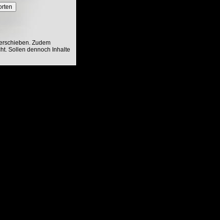
orten
verschieben. Zudem
ht. Sollen dennoch Inhalte