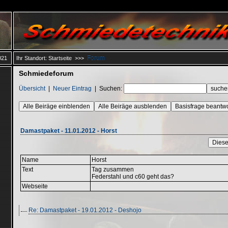
Forum
021
Ihr Standort:
Startseite
>>>
Schmiedeforum
Übersicht
|
Neuer Eintrag
|
Suchen:
Alle Beiräge einblenden
Alle Beiräge ausblenden
Basisfrage beantw
Damastpaket - 11.01.2012 - Horst
Diese
Name
Horst
Text
Tag zusammen
Federstahl und c60 geht das?
Webseite
Re: Damastpaket - 19.01.2012 - Deshojo