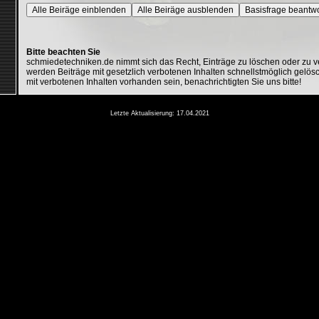
Alle Beiräge einblenden
Alle Beiräge ausblenden
Basisfrage beantw
Bitte beachten Sie
schmiedetechniken.de nimmt sich das Recht, Einträge zu löschen oder zu 
werden Beiträge mit gesetzlich verbotenen Inhalten schnellstmöglich gelösc
mit verbotenen Inhalten vorhanden sein, benachrichtigten Sie uns bitte!
Letzte Aktualisierung: 17.04.2021