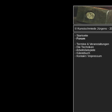
© Kunstschmiede Jürgens - 2
-
Startseite
-
Forum
-
Termine & Veranstaltungen
-
Die Techniken
-
Arbeitsbeispiele
-
Gästebuch
-
Kontakt / Impressum