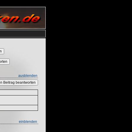
orten
ausblenden
n Beitrag beantworten
einblenden