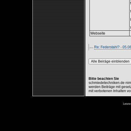
Webseite
Re: Federstahl? - 05.
Alle Beiräge einblenden
Bitte beachten Sie
schmiedetechniken.de nimm
werden Beiträge mit gesetz
mit verbotenen Inhalten vo
Letzte