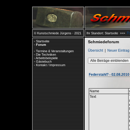
F
© Kunstschmiede Jürgens - 2021
Ihr Standort:
Startseite
>>>
-
Startseite
Schmiedeforum
-
Forum
Übersicht
|
Neuer Eintrag
-
Termine & Veranstaltungen
-
Die Techniken
-
Arbeitsbeispiele
Alle Beiräge einblenden
-
Gästebuch
-
Kontakt / Impressum
Federstahl? - 02.08.2010 -
Name
Text