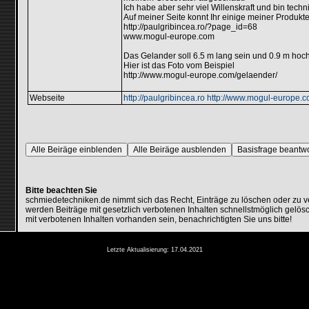
Ich habe aber sehr viel Willenskraft und bin techn
Auf meiner Seite konnt Ihr einige meiner Produkt
http://paulgribincea.ro/?page_id=68
www.mogul-europe.com
Das Gelander soll 6.5 m lang sein und 0.9 m hoch
Hier ist das Foto vom Beispiel
http://www.mogul-europe.com/gelaender/
Webseite
http://paulgribincea.ro http://www.mogul-europe.
Alle Beiräge einblenden
Alle Beiräge ausblenden
Basisfrage beantw
Bitte beachten Sie
schmiedetechniken.de nimmt sich das Recht, Einträge zu löschen oder zu 
werden Beiträge mit gesetzlich verbotenen Inhalten schnellstmöglich gelösc
mit verbotenen Inhalten vorhanden sein, benachrichtigten Sie uns bitte!
Letzte Aktualisierung: 17.04.2021