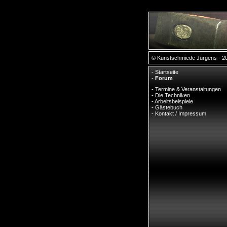
© Kunstschmiede Jürgens - 2
-
Startseite
-
Forum
-
Termine & Veranstaltungen
-
Die Techniken
-
Arbeitsbeispiele
-
Gästebuch
-
Kontakt / Impressum