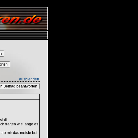
orten
ausblenden
n Beitrag beantworten
tatt.
ch fragen wie lange es
 hab mir das meiste bei