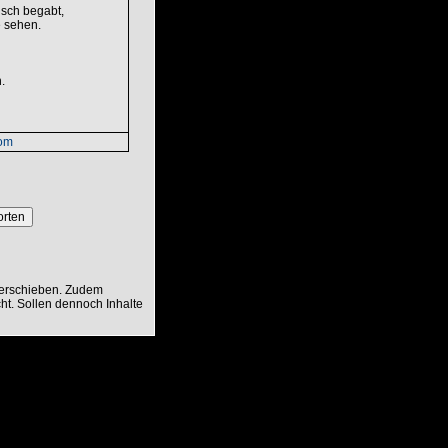
isch begabt,
e sehen.
.
com
orten
verschieben. Zudem
ht. Sollen dennoch Inhalte