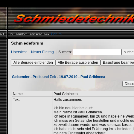
Forum
021
Ihr Standort:
Startseite
>>>
Schmiedeforum
Übersicht
|
Neuer Eintrag
|
Suchen:
Alle Beiräge einblenden
Alle Beiräge ausblenden
Basisfrage beantw
Gelaender - Preis und Zeit - 19.07.2010 - Paul Gribincea
Diese
Name
Paul Gribincea
Text
Hallo zusammen.
Ich bin neu hier bei euch.
Mein Name ist Paul Gribincea.
Ich lebe in Rumanien, bin 26 und habe eine Werks
Ich muss ein Gelaender herstellen und mochte eu
zu zweit dauern wurde, und was so etwas kostet.
Ich habe nicht sehr viel Erfahrung im schmieden,
meinem Grossvater abgeschaut.