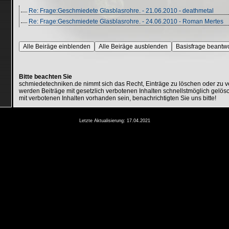
Re: Frage:Geschmiedete Glasblasrohre. - 21.06.2010 - deathmetal
Re: Frage:Geschmiedete Glasblasrohre. - 24.06.2010 - Roman Mertes
Alle Beiräge einblenden
Alle Beiräge ausblenden
Basisfrage beantw
Bitte beachten Sie
schmiedetechniken.de nimmt sich das Recht, Einträge zu löschen oder zu 
werden Beiträge mit gesetzlich verbotenen Inhalten schnellstmöglich gelösc
mit verbotenen Inhalten vorhanden sein, benachrichtigten Sie uns bitte!
Letzte Aktualisierung: 17.04.2021