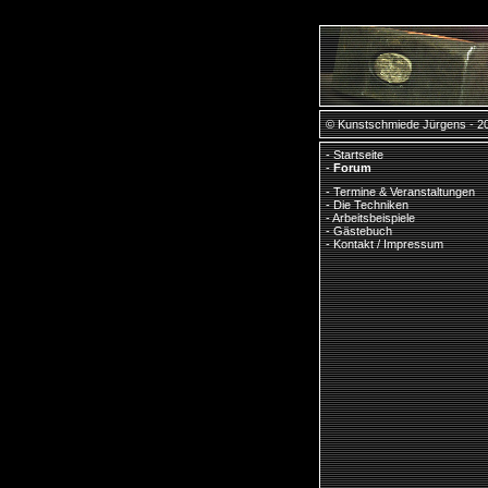
© Kunstschmiede Jürgens - 2
-
Startseite
-
Forum
-
Termine & Veranstaltungen
-
Die Techniken
-
Arbeitsbeispiele
-
Gästebuch
-
Kontakt / Impressum