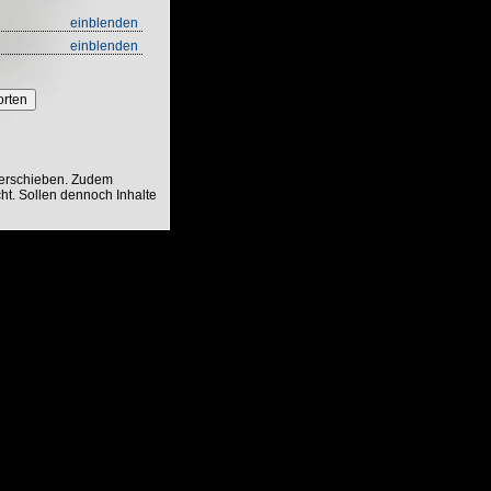
einblenden
einblenden
orten
verschieben. Zudem
ht. Sollen dennoch Inhalte