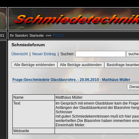
Forum
021
Ihr Standort:
Startseite
>>>
Schmiedeforum
Übersicht
|
Neuer Eintrag
|
Suchen:
Alle Beiräge einblenden
Alle Beiräge ausblenden
Basisfrage beantw
Frage:Geschmiedete Glasblasrohre. - 20.06.2010 - Matthäus Müller
Diese
Name
Matthäus Müller
Text
Im Gespräch mit einem Glasbläser kam die Frage
Anfängen der Glasbläserkunst dei Blasrohre herge
Schlosser
mit guten Schmiedekenntnissen muß ich hier pas
weiterhelfen.Die Blasrohre haben immerhien ein
Eineinhalb Meter.
Webseite