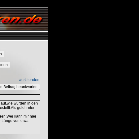
orten
ausblenden
n Beitrag beantworten
 auf,wie wurden in den
stellt.Als gelehrnter
sen.Wer kann mir hier
e Länge von etwa