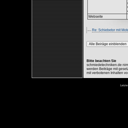
Webseite
Re: Schiebetor mit Mot
Alle Beiräge einblenden
Bitte beachten Sie
schmiedetechniken.de nimm
werden Beiträge mit gesetz
mit verbotenen Inhalten vo
Letzte