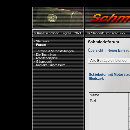
F
© Kunstschmiede Jürgens - 2021
Ihr Standort:
Startseite
>>>
-
Startseite
Schmiedeforum
-
Forum
Übersicht
|
Neuer Eintrag
-
Termine & Veranstaltungen
-
Die Techniken
-
Arbeitsbeispiele
Alle Beiräge einblenden
-
Gästebuch
-
Kontakt / Impressum
Schiebetor mit Motor nac
Slodczyk
Name
Text