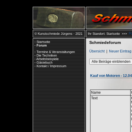
F
© Kunstschmiede Jürgens - 2021
Ihr Standort:
Startseite
>>>
-
Startseite
Schmiedeforum
-
Forum
Übersicht
|
Neuer Eintrag
-
Termine & Veranstaltungen
-
Die Techniken
-
Arbeitsbeispiele
Alle Beiräge einblenden
-
Gästebuch
-
Kontakt / Impressum
Kauf von Motoren - 12.04
Name
Text