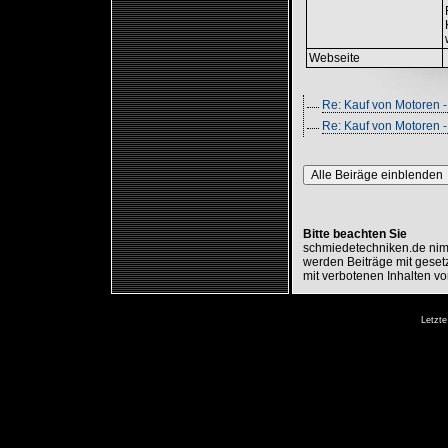
Webseite
Re: Kauf von Motoren -
Re: Kauf von Motoren 
Alle Beiräge einblenden
Bitte beachten Sie
schmiedetechniken.de nimm
werden Beiträge mit gesetz
mit verbotenen Inhalten vo
Letzte