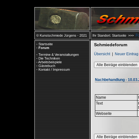
F
© Kunstschmiede Jürgens - 2021
Ihr Standort:
Startseite
>>>
-
Startseite
Schmiedeforum
-
Forum
Übersicht
|
Neuer Eintrag
-
Termine & Veranstaltungen
-
Die Techniken
-
Arbeitsbeispiele
Alle Beiräge einblenden
-
Gästebuch
-
Kontakt / Impressum
Nachbehandlung - 10.03.
Name
Text
Webseite
Alle Beiräge einblenden