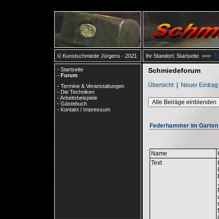
F
© Kunstschmiede Jürgens - 2021
Ihr Standort:
Startseite
>>>
-
Startseite
Schmiedeforum
-
Forum
Übersicht
|
Neuer Eintrag
-
Termine & Veranstaltungen
-
Die Techniken
-
Arbeitsbeispiele
Alle Beiräge einblenden
-
Gästebuch
-
Kontakt / Impressum
Federhammer im Garten -
Name
Text