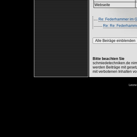
Webseite
Re: Federhammer im Ga
Re: Re: Federhammer
Alle Beiräge einblenden
Bitte beachten Sie
schmiedetechniken.de nimm
werden Beiträge mit gesetz
mit verbotenen Inhalten vo
Letzte