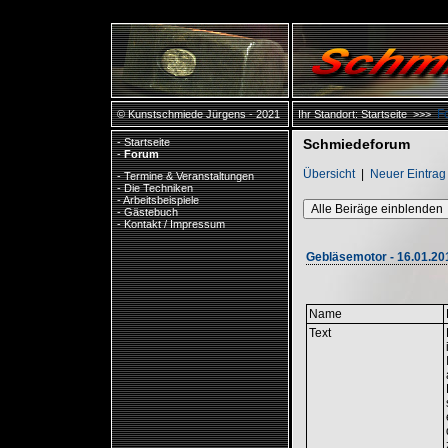
F
© Kunstschmiede Jürgens - 2021
Ihr Standort:
Startseite
>>>
-
Startseite
Schmiedeforum
-
Forum
Übersicht
|
Neuer Eintrag
-
Termine & Veranstaltungen
-
Die Techniken
-
Arbeitsbeispiele
Alle Beiräge einblenden
-
Gästebuch
-
Kontakt / Impressum
Gebläsemotor - 16.01.201
Name
Text