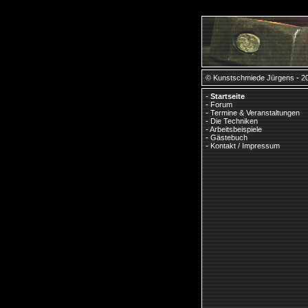
© Kunstschmiede Jürgens - 2
-
Startseite
-
Forum
-
Termine & Veranstaltungen
-
Die Techniken
-
Arbeitsbeispiele
-
Gästebuch
-
Kontakt / Impressum